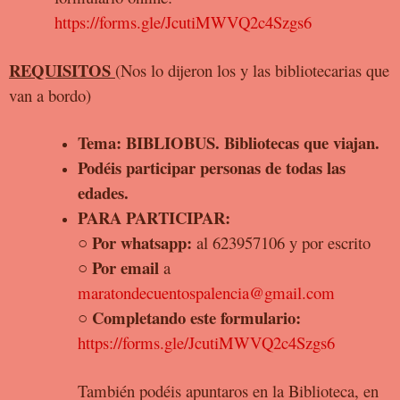
https://forms.gle/JcutiMWVQ2c4Szgs6
REQUISITOS
(Nos lo dijeron los y las bibliotecarias que
van a bordo)
Tema: BIBLIOBUS. Bibliotecas que viajan.
Podéis participar personas de todas las
edades.
PARA PARTICIPAR:
Por whatsapp:
○
al
623957106
y por escrito
Por email
○
a
maratondecuentospalencia@gmail.com
Completando este formulario:
○
https://forms.gle/JcutiMWVQ2c4Szgs6
También podéis apuntaros en la Biblioteca, en