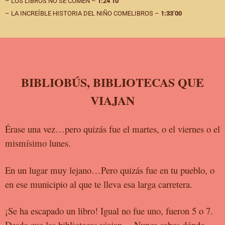
– LOS LIBROS NO SE COMEN –
1:24’10
– LA INCREÍBLE HISTORIA DEL NIÑO COMELIBROS –
1:33’00
BIBLIOBÚS, BIBLIOTECAS QUE
VIAJAN
Érase una vez…pero quizás fue el martes, o el viernes o el
mismísimo
lunes.
En un lugar muy lejano…Pero quizás fue en tu pueblo, o
en ese
municipio al que te lleva esa larga carretera.
¡Se ha escapado un libro! Igual no fue uno, fueron 5 o 7.
Desde que
las bibliotecas viajan… Nunca sabes dónde